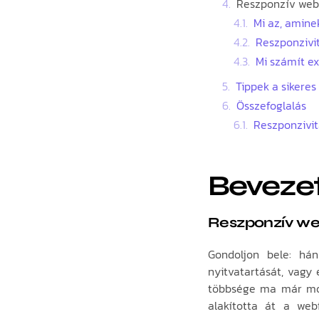
Reszponzív webo
Mi az, amine
Reszponzivit
Mi számít ex
Tippek a sikere
Összefoglalás
Reszponzivit
Beveze
Reszponzív we
Gondoljon bele: há
nyitvatartását, vagy
többsége ma már mobi
alakította át a web