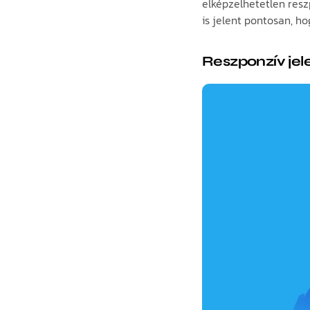
elképzelhetetlen resz
is jelent pontosan, ho
Reszponzív jel