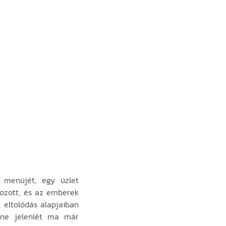
 menüjét, egy üzlet
tozott, és az emberek
 eltolódás alapjaiban
line jelenlét ma már