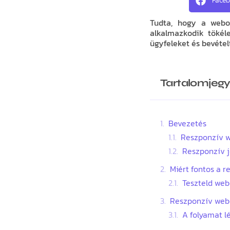
Face
Tudta, hogy a webo
alkalmazkodik tökél
ügyfeleket és bevételt
Tartalomjeg
Bevezetés
Reszponzív w
Reszponzív j
Miért fontos a 
Teszteld web
Reszponzív webo
A folyamat l