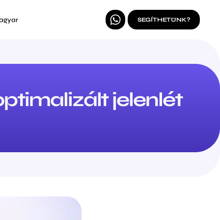
agyar
SEGÍTHETÜNK?
timalizált jelenlét