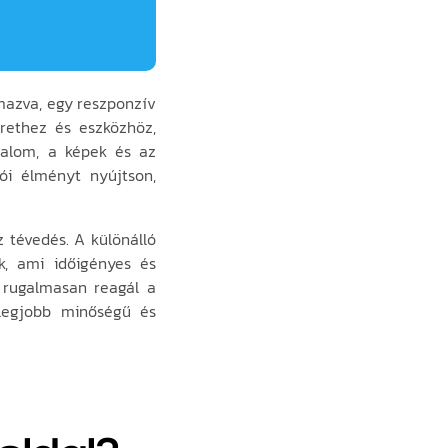
mazva, egy reszponzív
rethez és eszközhöz,
rtalom, a képek és az
ói élményt nyújtson,
 tévedés. A különálló
k, ami időigényes és
 rugalmasan reagál a
 legjobb minőségű és