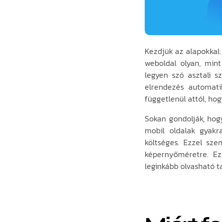
Kezdjük az alapokkal:
weboldal olyan, min
legyen szó asztali s
elrendezés automati
függetlenül attól, ho
Sokan gondolják, hog
mobil oldalak gyakr
költséges. Ezzel sz
képernyőméretre. Ez
leginkább olvasható t