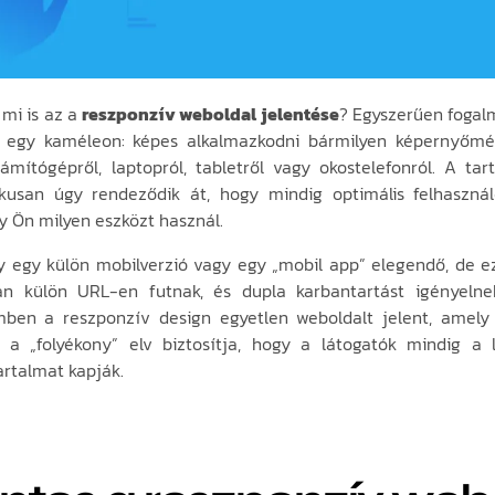
 mi is az a
reszponzív weboldal jelentése
? Egyszerűen fogal
t egy kaméleon: képes alkalmazkodni bármilyen képernyőmé
zámítógépről, laptopról, tabletről vagy okostelefonról. A ta
kusan úgy rendeződik át, hogy mindig optimális felhasznál
gy Ön milyen eszközt használ.
y egy külön mobilverzió vagy egy „mobil app” elegendő, de ez
an külön URL-en futnak, és dupla karbantartást igényelne
emben a reszponzív design egyetlen weboldalt jelent, amely
 a „folyékony” elv biztosítja, hogy a látogatók mindig a
artalmat kapják.