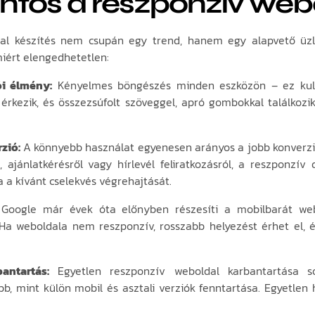
ontos a reszponzív web
al készítés nem csupán egy trend, hanem egy alapvető üzle
iért elengedhetetlen:
ói élmény:
Kényelmes böngészés minden eszközön – ez kulc
 érkezik, és összezsúfolt szöveggel, apró gombokkal találkozi
zió:
A könnyebb használat egyenesen arányos a jobb konverzió
, ajánlatkérésről vagy hírlevél feliratkozásról, a reszponzí
 a kívánt cselekvés végrehajtását.
oogle már évek óta előnyben részesíti a mobilbarát web
a weboldala nem reszponzív, rosszabb helyezést érhet el, 
antartás:
Egyetlen reszponzív weboldal karbantartása s
b, mint külön mobil és asztali verziók fenntartása. Egyetlen he