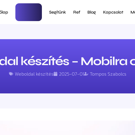
őlap
Új weboldal
Segítünk
Ref
Blog
Kapcsolat
M
l készítés – Mobilra op
Weboldal készítés
2025-07-01
Tompos Szabolcs