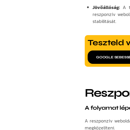
Jövőállóság:
A te
reszponzív webold
stabilitását.
Teszteld 
GOOGLE SEBESS
Reszpon
A folyamat lép
A reszponzív webolda
megközelíteni.