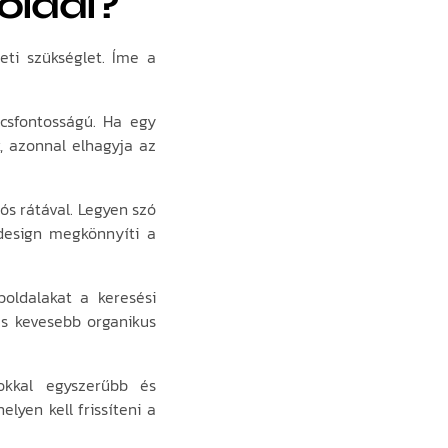
oldal?
ti szükséglet. Íme a
sfontosságú. Ha egy
k, azonnal elhagyja az
s rátával. Legyen szó
v design megkönnyíti a
oldalakat a keresési
és kevesebb organikus
okkal egyszerűbb és
lyen kell frissíteni a