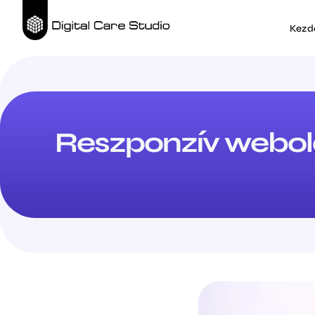
Kezd
Reszponzív webolda