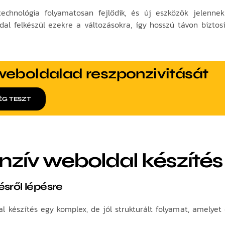
chnológia folyamatosan fejlődik, és új eszközök jelenn
al felkészül ezekre a változásokra, így hosszú távon biztosí
weboldalad reszponzivitását
ÉG TESZT
zív weboldal készítés
ésről lépésre
l készítés egy komplex, de jól strukturált folyamat, amelye