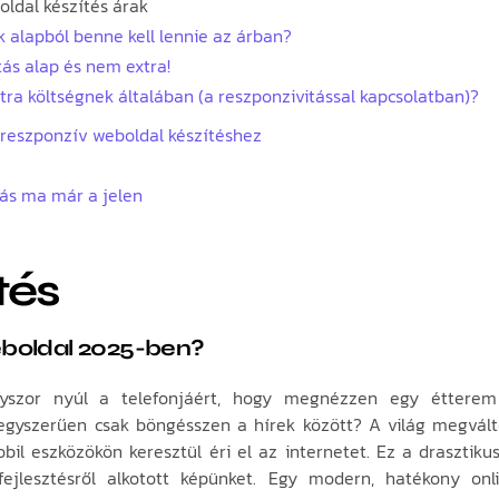
ldal készítés árak
k alapból benne kell lennie az árban?
ás alap és nem extra!
tra költségnek általában (a reszponzivitással kapcsolatban)?
s reszponzív weboldal készítéshez
ás ma már a jelen
tés
boldal 2025-ben?
nyszor nyúl a telefonjáért, hogy megnézzen egy étterem
 egyszerűen csak böngésszen a hírek között? A világ megvál
l eszközökön keresztül éri el az internetet. Ez a drasztikus
fejlesztésről alkotott képünket. Egy modern, hatékony on