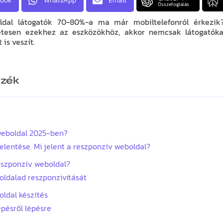
book
WhatsApp
Email
Összefoglalás
ldal látogatók 70-80%-a ma már mobiltelefonról érkezi
etesen ezekhez az eszközökhöz, akkor nemcsak látogatóka
 is veszít.
yzék
eboldal 2025-ben?
elentése. Mi jelent a reszponzív weboldal?
reszponzív weboldal?
oldalad reszponzivitását
ldal készítés
épésről lépésre