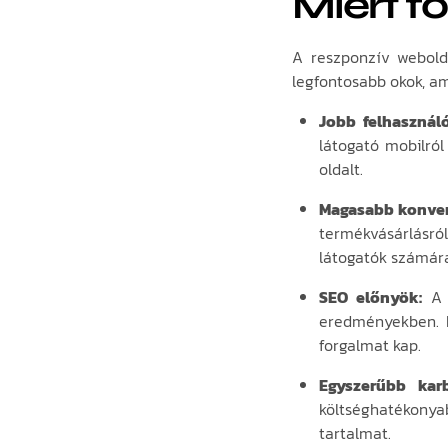
Miért f
A reszponzív webold
legfontosabb okok, am
Jobb felhasznál
látogató mobilról
oldalt.
Magasabb konver
termékvásárlásról
látogatók számára
SEO előnyök:
A G
eredményekben. H
forgalmat kap.
Egyszerűbb karb
költséghatékonyab
tartalmat.